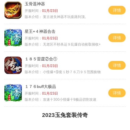
玉骨遥神器
详情
开服时间：
01月/23日
版本介绍：
复古迷失神器不玩套路到顶。
星王+４神器合击
详情
开服时间：
01月/23日
版本介绍：
无老区不秒杀运９乱爆自动捡取徊收+
１８５雷霆②合①
详情
开服时间：
01月/23日
版本介绍：
小怪爆+⑨套１秒７６刀９５范围捡物
１７６buff大极品
详情
开服时间：
01月/23日
版本介绍：
攻速十300小怪爆十9极品切割攻速
2023玉兔套装传奇