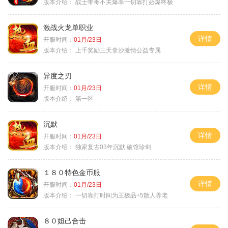
版本介绍：
战士带毒不关爆率一切靠打必爆终极
激战火龙单职业
详情
开服时间：
01月/23日
版本介绍：
上千奖励三天拿沙激情公益专属
异度之刃
详情
开服时间：
01月/23日
版本介绍：
第一区
沉默
详情
开服时间：
01月/23日
版本介绍：
独家复古03年沉默.破馆珍剑.
１８０特色金币服
详情
开服时间：
01月/23日
版本介绍：
一切靠打时间为王极品+5散人养老
８０妲己合击