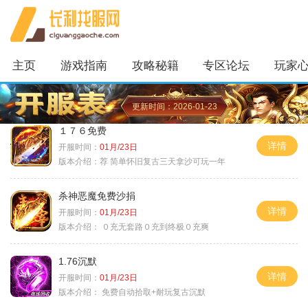
主页
游戏指南
攻略秘籍
专区论坛
玩家
更新时间：2026-01-23
１７６免费
详情
开服时间：
01月/23日
版本介绍：
荐 简单怀旧复古三天拿沙可玩一年
杀神恶魔免费沙捐
详情
开服时间：
01月/23日
版本介绍：
０充无套路０充到终极０充爽
1.76沉默
详情
开服时间：
01月/23日
版本介绍：
免费自动拾取+耐玩复古沉默