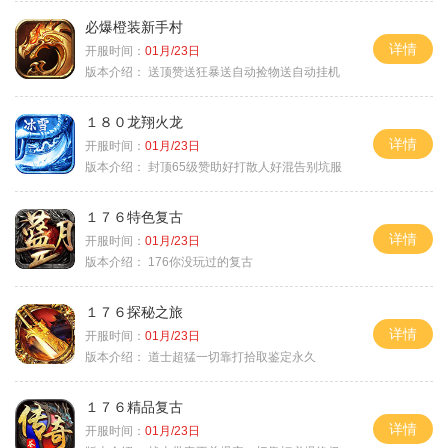
必爆橙装新手村
详情
开服时间：
01月/23日
版本介绍：
送顶赞送狂暴送自动捡物送自动挂机
１８０龙翔火龙
详情
开服时间：
01月/23日
版本介绍：
封顶65级赞助好打散人好混告别坑服
１７６特色复古
详情
开服时间：
01月/23日
版本介绍：
176你没玩过的复古
１７６探秘之旅
详情
开服时间：
01月/23日
版本介绍：
道士超猛一切靠打拾取鉴定永久
１７６精品复古
详情
开服时间：
01月/23日