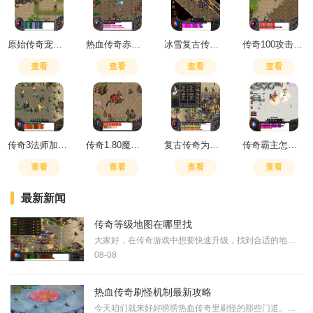
原始传奇宠物技能图解
热血传奇赤月峡谷东走廊最简单三个步骤
冰雪复古传奇手游哪里爆灵符大
传奇100攻击战士烈火多少血
查看
查看
查看
查看
传奇3法师加点技巧
传奇1.80魔龙怎么去
复古传奇为什么打怪经验少了
传奇霸主怎么升星
查看
查看
查看
查看
最新新闻
传奇等级地图在哪里找
大家好，在传奇游戏中想要快速升级，找到合适的地图很关键。咱们可以通过游戏中的NPC、官方网站、论坛或者和其他玩家交流来获取地图入口信息。这些地方通常会提供各地图的详细
08-08
热血传奇刷怪机制最新攻略
今天咱们就来好好唠唠热血传奇里刷怪的那些门道。想要在玛法大陆上混得风生水起，光靠一身蛮力可不行，得摸清楚怪物的脾气和规律。很多兄弟觉得刷怪就是找个地方站着不停砍，