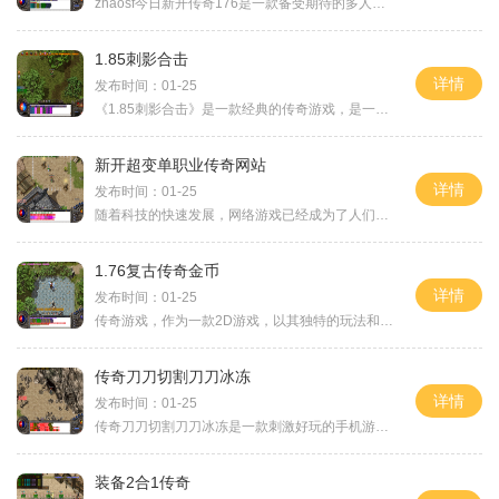
zhaosf今日新开传奇176是一款备受期待的多人在线角色扮演游戏。在这个虚拟的游戏世界里，玩家将扮演勇敢的战士，体验刺激的战斗，探索未知的冒险。本文将为大家介绍这款游戏的具
1.85刺影合击
详情
发布时间：01-25
《1.85刺影合击》是一款经典的传奇游戏，是一款2D视角的角色扮演游戏。这款游戏采用万人在线的形式，玩家可以与其他玩家进行互动，体验真实的游戏社交。游戏中设有一个主城，玩
新开超变单职业传奇网站
详情
发布时间：01-25
随着科技的快速发展，网络游戏已经成为了人们生活中不可或缺的一部分。作为最经典的网络游戏之一，《传奇》一直以其激烈的战斗、刺激的任务和独特的职业系统吸引着无数玩家。
1.76复古传奇金币
详情
发布时间：01-25
传奇游戏，作为一款2D游戏，以其独特的玩法和万人在线的模式而备受玩家们的喜爱。作为一款角色扮演游戏，传奇游戏给玩家提供了一个自由探索的世界，并且玩家之间的互动更为突出
传奇刀刀切割刀刀冰冻
详情
发布时间：01-25
传奇刀刀切割刀刀冰冻是一款刺激好玩的手机游戏。在这款游戏中，玩家将扮演一位独闯迷宫的勇士，通过走迷宫、打怪物、解谜题等一系列操作来达到过关的目标。玩家需要面对各种
装备2合1传奇