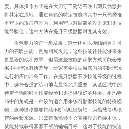
度。具体操作方式是在大刀守卫附近召唤出两只骷髅并
将其定在原地，通过角色的特定技能将其中一只骷髅推
至守卫的攻击范围内，利用守卫对骷髅的攻击来积累技
能经验值，这种方法在提升三级骷髅时尤其有效。
角色能力的进一步发展，道士还可以接触到更为强
力的召唤技能，例如幽冥火咒，这些技能往往能够带来
更显著的战斗效果。但需这些技能的获取方式可能会根
据不同情况有所差异，玩家需要根据游戏内的实际情况
进行相应的准备工作。在提升骷髅召唤技能等级的过程
中，选择合适的练习地点显得尤为重要，某些区域中的
特定怪物能够为技能经验积累提供较好的环境。祖玛寺
庙中的角蝇是一种较为适合用来练习骷髅技能的特殊怪
物，这种怪物能够持续不断地吐出蝙蝠，为骷髅提供稳
定的经验来源。只需确保骷髅不会直接攻击角蝇本体，
就能持续获得源源不断的蝙蝠目标，这对于技能的快速