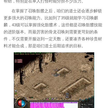
帮助，特别是在单人打怪时能分担不少压力。
在掌握了召唤骷髅之后，咱们的道士还会逐步解锁
更多强大的召唤能力。比如到了35级就能学习召唤麒
麟，43级可以掌握强化骷髅术，这些都是召唤骷髅技能
的进阶版本。而最厉害的骨龙召唤则需要更苛刻的条
件，不仅需要开服达到一定天数，还要凑齐各种珍贵材
料才能合成，那是咱们道士后期追求的目标。