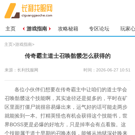
主页
游戏指南
攻略秘籍
专区论坛
玩家
主页
>
游戏指南
>
传奇霸主道士召唤骷髅怎么获得的
来源：长利找服网
时间：2026-06-27 10:51
各位小伙伴们想要在传奇霸主中让咱们的道士学会
召唤骷髅这个技能啊，其实途径还是挺多的，平时在矿
区里面打僵尸就很容易爆出来，运气好的话可能走两步
就能捡到一本。打精英怪也有机会获得这个技能书，世
界BOSS更是必爆的好地方，只是掉率会有点看脸。这
个技能属于道士早期的召唤本领，能够从地狱深处唤来