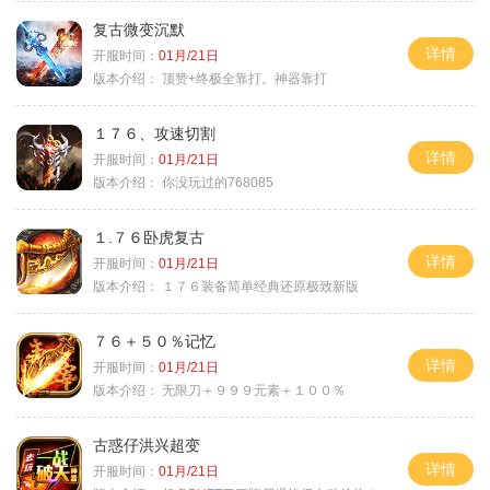
复古微变沉默
详情
开服时间：
01月/21日
版本介绍：
顶赞+终极全靠打。神器靠打
１７６、攻速切割
详情
开服时间：
01月/21日
版本介绍：
你没玩过的768085
１.７６卧虎复古
详情
开服时间：
01月/21日
版本介绍：
１７６装备简单经典还原极致新版
７６＋５０％记忆
详情
开服时间：
01月/21日
版本介绍：
无限刀＋９９９元素＋１００％
古惑仔洪兴超变
详情
开服时间：
01月/21日