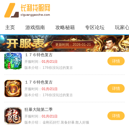
主页
游戏指南
攻略秘籍
专区论坛
玩家
更新时间：2026-01-21
１７６特色复古
详情
开服时间：
01月/21日
版本介绍：
176你没玩过的复古
１７６特色复古
详情
开服时间：
01月/21日
版本介绍：
176你没玩过的复古
狂暴大陆第二季
详情
开服时间：
01月/21日
版本介绍：
金刚石好打.装备好暴.散人好服