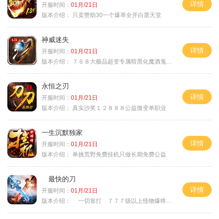
详情
开服时间：
01月/21日
版本介绍：
只卖赞助30一个爆率全开白票天堂
神威迷失
详情
开服时间：
01月/21日
版本介绍：
７６８大极品超变专属暗黑化魔酒鬼微变合击火
永恒之刃
详情
开服时间：
01月/21日
版本介绍：
真实沙奖１２８８８公益微变单职业
一生沉默独家
详情
开服时间：
01月/21日
版本介绍：
单挑荒野免费挂机只做长期免费公益
最快的刀
详情
开服时间：
01月/21日
版本介绍：
一切靠打 ７７７级以上怪物爆终极