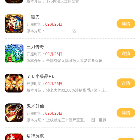
版本介绍：
176你没玩过的复古
霸刀
详情
开服时间：
09月/26日
版本介绍：
一 区
三刀传奇
详情
开服时间：
09月/26日
版本介绍：
全部有爆无隐藏散人追梦装备保值
７６小极品+６
详情
开服时间：
09月/26日
版本介绍：
沙老大奖励100%沙捐货币超级７连鞭尸
鬼术升仙
详情
开服时间：
09月/26日
版本介绍：
上线就送三个僵尸宝宝、一图一世界
诸神沉默