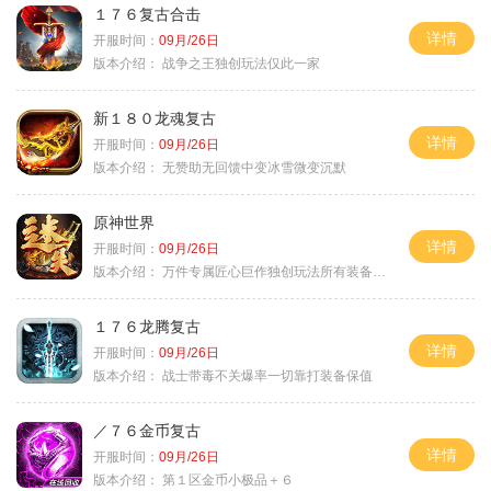
１７６复古合击
详情
开服时间：
09月/26日
版本介绍：
战争之王独创玩法仅此一家
新１８０龙魂复古
详情
开服时间：
09月/26日
版本介绍：
无赞助无回馈中变冰雪微变沉默
原神世界
详情
开服时间：
09月/26日
版本介绍：
万件专属匠心巨作独创玩法所有装备靠打
１７６龙腾复古
详情
开服时间：
09月/26日
版本介绍：
战士带毒不关爆率一切靠打装备保值
／７６金币复古
详情
开服时间：
09月/26日
版本介绍：
第１区金币小极品＋６