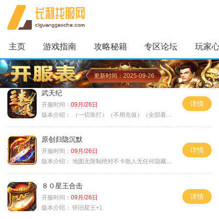
主页
游戏指南
攻略秘籍
专区论坛
玩家
更新时间：2025-09-26
武天纪
详情
开服时间：
09月/26日
版本介绍：
（一切靠打）（不用充值）（全部看脸）
原创归隐沉默
详情
开服时间：
09月/26日
版本介绍：
地图无限制绝对不卡散人无任何隐藏消费
８０星王合击
详情
开服时间：
09月/26日
版本介绍：
怀旧星王+1