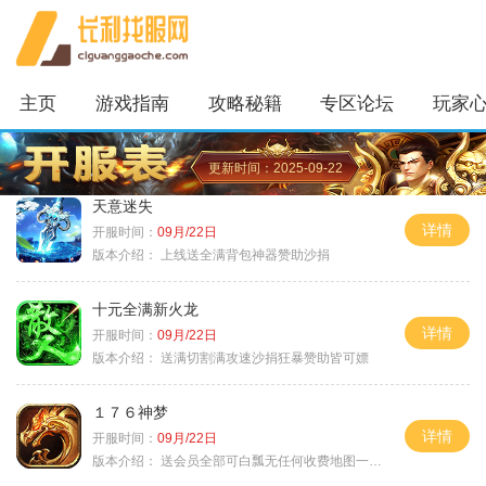
主页
游戏指南
攻略秘籍
专区论坛
玩家
更新时间：2025-09-22
天意迷失
详情
开服时间：
09月/22日
版本介绍：
上线送全满背包神器赞助沙捐
十元全满新火龙
详情
开服时间：
09月/22日
版本介绍：
送满切割满攻速沙捐狂暴赞助皆可嫖
１７６神梦
详情
开服时间：
09月/22日
版本介绍：
送会员全部可白瓢无任何收费地图一切靠打