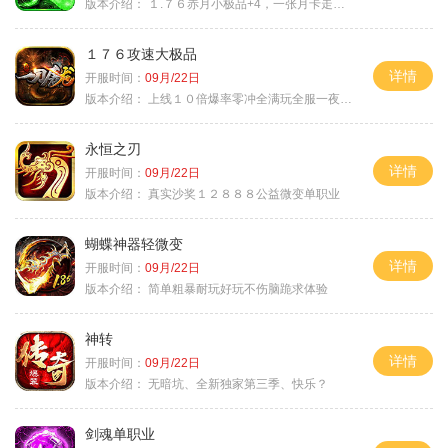
版本介绍：
１.７６赤月小极品+4，一张月卡走天涯c
１７６攻速大极品
详情
开服时间：
09月/22日
版本介绍：
上线１０倍爆率零冲全满玩全服一夜终极
永恒之刃
详情
开服时间：
09月/22日
版本介绍：
真实沙奖１２８８８公益微变单职业
蝴蝶神器轻微变
详情
开服时间：
09月/22日
版本介绍：
简单粗暴耐玩好玩不伤脑跪求体验
神转
详情
开服时间：
09月/22日
版本介绍：
无暗坑、全新独家第三季、快乐？
剑魂单职业