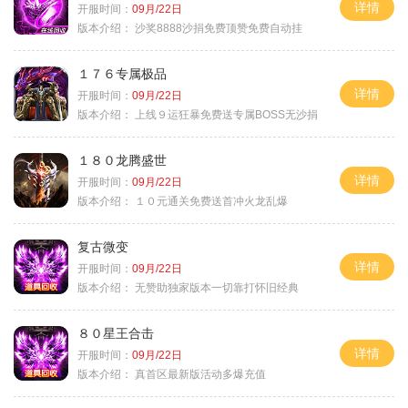
详情
开服时间：
09月/22日
版本介绍：
沙奖8888沙捐免费顶赞免费自动挂
１７６专属极品
详情
开服时间：
09月/22日
版本介绍：
上线９运狂暴免费送专属BOSS无沙捐
１８０龙腾盛世
详情
开服时间：
09月/22日
版本介绍：
１０元通关免费送首冲火龙乱爆
复古微变
详情
开服时间：
09月/22日
版本介绍：
无赞助独家版本一切靠打怀旧经典
８０星王合击
详情
开服时间：
09月/22日
版本介绍：
真首区最新版活动多爆充值