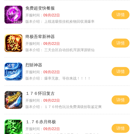
免费超变快餐服
详情
开服时间：
09月/22日
版本介绍：
上线送吸怪挂机捡物回収满爆率
终极吾辈新神器
详情
开服时间：
09月/22日
版本介绍：
三天合区自动挂机浑源渾源斩仙
烈斩神器
详情
开服时间：
09月/22日
版本介绍：
爆率无敌、等你来战！！！！
１７６怀旧复古
详情
开服时间：
09月/22日
版本介绍：
１７６特色玩法免费满级拾取鉴定爽
１.７６赤月终极
详情
开服时间：
09月/22日