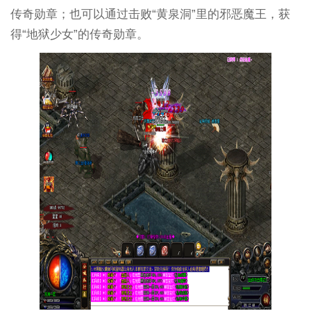
传奇勋章；也可以通过击败“黄泉洞”里的邪恶魔王，获
得“地狱少女”的传奇勋章。