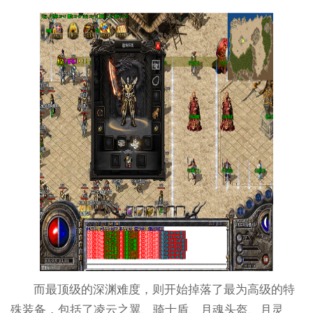
而最顶级的深渊难度，则开始掉落了最为高级的特
殊装备，包括了凌云之翼、骑士盾、月魂头盔、月灵