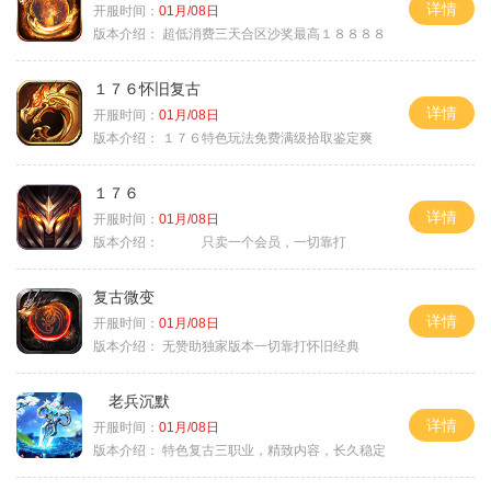
详情
开服时间：
01月/08日
版本介绍：
超低消费三天合区沙奖最高１８８８８
１７６怀旧复古
详情
开服时间：
01月/08日
版本介绍：
１７６特色玩法免费满级拾取鉴定爽
１７６
详情
开服时间：
01月/08日
版本介绍：
只卖一个会员，一切靠打
复古微变
详情
开服时间：
01月/08日
版本介绍：
无赞助独家版本一切靠打怀旧经典
老兵沉默
详情
开服时间：
01月/08日
版本介绍：
特色复古三职业，精致内容，长久稳定