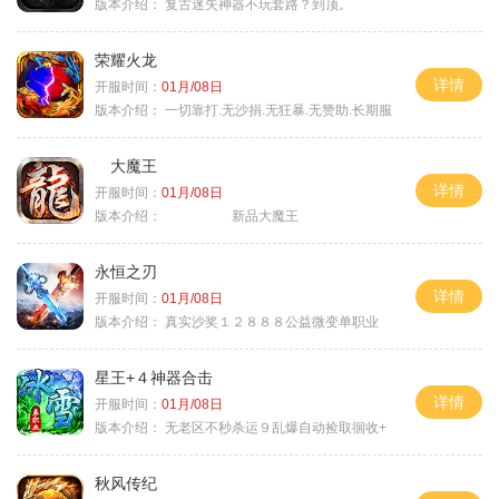
版本介绍：
复古迷失神器不玩套路？到顶。
荣耀火龙
详情
开服时间：
01月/08日
版本介绍：
一切靠打.无沙捐.无狂暴.无赞助.长期服
大魔王
详情
开服时间：
01月/08日
版本介绍：
新品大魔王
永恒之刃
详情
开服时间：
01月/08日
版本介绍：
真实沙奖１２８８８公益微变单职业
星王+４神器合击
详情
开服时间：
01月/08日
版本介绍：
无老区不秒杀运９乱爆自动捡取徊收+
秋风传纪