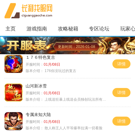
主页
游戏指南
攻略秘籍
专区论坛
玩家
更新时间：2026-01-08
１７６特色复古
详情
开服时间：
01月/08日
版本介绍：
176你没玩过的复古
山河新冰雪
详情
开服时间：
01月/08日
版本介绍：
上线送狂暴上线送会员独创玩法所有装备靠
专属未知大陆
详情
开服时间：
01月/08日
版本介绍：
散人称王人人平等爆率拉满一切看脸